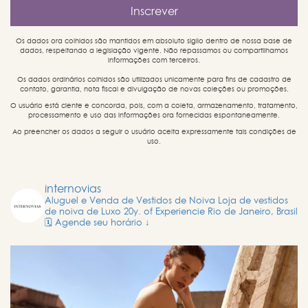
Os dados ora colhidos são mantidos em absoluto sigilo dentro de nossa base de
dados, respeitando a legislação vigente. Não repassamos ou compartilhamos
informações com terceiros.
Os dados ordinários colhidos são utilizados unicamente para fins de cadastro de
contato, garantia, nota fiscal e divulgação de novas coleções ou promoções.
O usuário está ciente e concorda, pois, com a coleta, armazenamento, tratamento,
processamento e uso das informações ora fornecidas espontaneamente.
Ao preencher os dados a seguir o usuário aceita expressamente tais condições de
uso.
internovias
Aluguel e Venda de Vestidos de Noiva
Loja de vestidos
de noiva de Luxo
20y. of Experiencie
Rio de Janeiro, Brasil
🗓️ Agende seu horário ↓