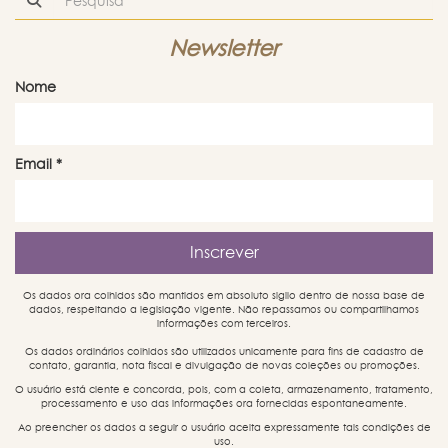
Newsletter
Nome
Email
*
Os dados ora colhidos são mantidos em absoluto sigilo dentro de nossa base de
dados, respeitando a legislação vigente. Não repassamos ou compartilhamos
informações com terceiros.
Os dados ordinários colhidos são utilizados unicamente para fins de cadastro de
contato, garantia, nota fiscal e divulgação de novas coleções ou promoções.
O usuário está ciente e concorda, pois, com a coleta, armazenamento, tratamento,
processamento e uso das informações ora fornecidas espontaneamente.
Ao preencher os dados a seguir o usuário aceita expressamente tais condições de
uso.