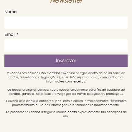
Newsletter
Nome
Email
*
Os dados ora colhidos são mantidos em absoluto sigilo dentro de nossa base de
dados, respeitando a legislação vigente. Não repassamos ou compartilhamos
informações com terceiros.
Os dados ordinários colhidos são utilizados unicamente para fins de cadastro de
contato, garantia, nota fiscal e divulgação de novas coleções ou promoções.
O usuário está ciente e concorda, pois, com a coleta, armazenamento, tratamento,
processamento e uso das informações ora fornecidas espontaneamente.
Ao preencher os dados a seguir o usuário aceita expressamente tais condições de
uso.