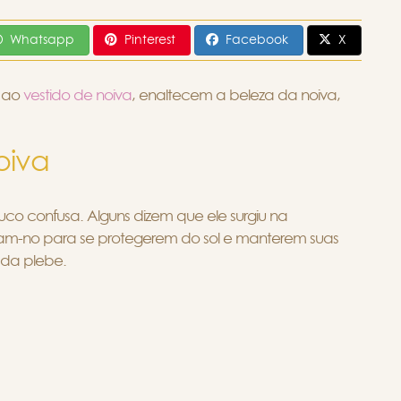
Whatsapp
Pinterest
Facebook
X
o ao
vestido de noiva
, enaltecem a beleza da noiva,
oiva
co confusa. Alguns dizem que ele surgiu na
sam-no para se protegerem do sol e manterem suas
 da plebe.