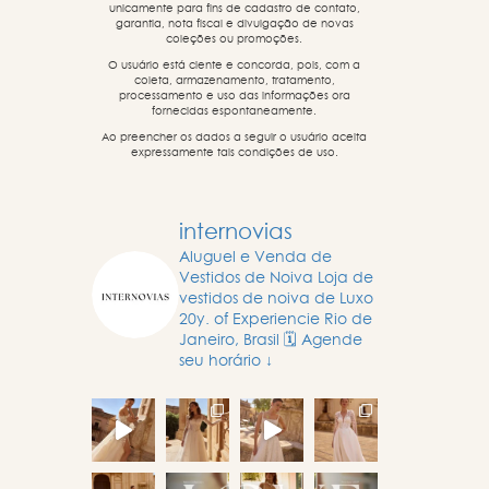
unicamente para fins de cadastro de contato,
garantia, nota fiscal e divulgação de novas
coleções ou promoções.
O usuário está ciente e concorda, pois, com a
coleta, armazenamento, tratamento,
processamento e uso das informações ora
fornecidas espontaneamente.
Ao preencher os dados a seguir o usuário aceita
expressamente tais condições de uso.
internovias
Aluguel e Venda de
Vestidos de Noiva
Loja de
vestidos de noiva de Luxo
20y. of Experiencie
Rio de
Janeiro, Brasil
🗓️ Agende
seu horário ↓