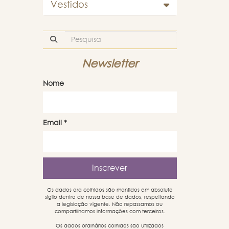
Vestidos
Newsletter
Nome
Email
*
Os dados ora colhidos são mantidos em absoluto
sigilo dentro de nossa base de dados, respeitando
a legislação vigente. Não repassamos ou
compartilhamos informações com terceiros.
Os dados ordinários colhidos são utilizados