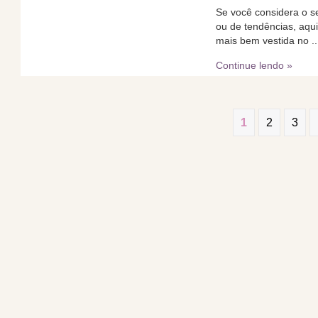
Se você considera o se
ou de tendências, aqu
mais bem vestida no ..
Continue lendo »
1
2
3