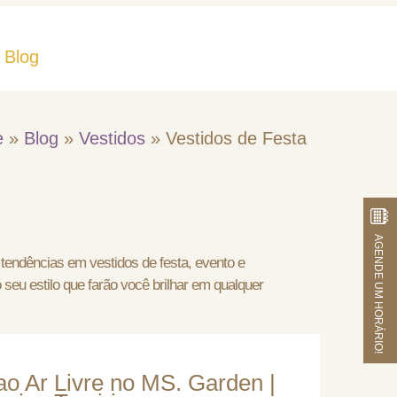
Blog
Fale Conosco
e
»
Blog
»
Vestidos
»
Vestidos de Festa
AGENDE UM HORÁRIO!
 tendências em vestidos de festa, evento e
seu estilo que farão você brilhar em qualquer
o Ar Livre no MS. Garden |