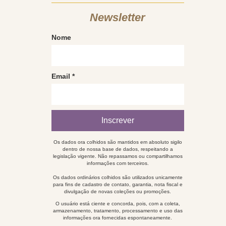
Newsletter
Nome
Email
*
Os dados ora colhidos são mantidos em absoluto sigilo
dentro de nossa base de dados, respeitando a
legislação vigente. Não repassamos ou compartilhamos
informações com terceiros.
Os dados ordinários colhidos são utilizados unicamente
para fins de cadastro de contato, garantia, nota fiscal e
divulgação de novas coleções ou promoções.
O usuário está ciente e concorda, pois, com a coleta,
armazenamento, tratamento, processamento e uso das
informações ora fornecidas espontaneamente.