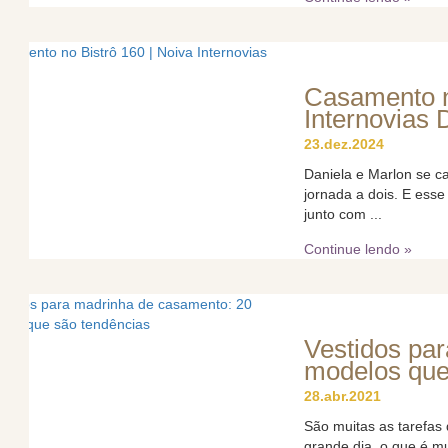
Casamento n
Internovias 
23.dez.2024
Daniela e Marlon se ca
jornada a dois. E ess
junto com ...
Continue lendo »
Vestidos pa
modelos que
28.abr.2021
São muitas as tarefas
grande dia, o que é mu