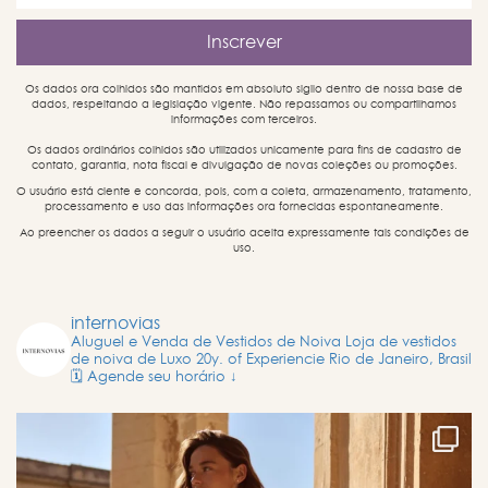
Os dados ora colhidos são mantidos em absoluto sigilo dentro de nossa base de
dados, respeitando a legislação vigente. Não repassamos ou compartilhamos
informações com terceiros.
Os dados ordinários colhidos são utilizados unicamente para fins de cadastro de
contato, garantia, nota fiscal e divulgação de novas coleções ou promoções.
O usuário está ciente e concorda, pois, com a coleta, armazenamento, tratamento,
processamento e uso das informações ora fornecidas espontaneamente.
Ao preencher os dados a seguir o usuário aceita expressamente tais condições de
uso.
internovias
Aluguel e Venda de Vestidos de Noiva
Loja de vestidos
de noiva de Luxo
20y. of Experiencie
Rio de Janeiro, Brasil
🗓️ Agende seu horário ↓