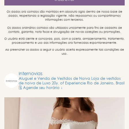
Os dados ora colhidos são mantidos em absoluto sigilo dentro de nossa base de
dados, respeitando a legislação vigente. Não repassamos ou compartilhamos
informações com terceiros.
Os dados ordinários colhidos são utilizados unicamente para fins de cadastro de
contato, garantia, nota fiscal e divulgação de novas coleções ou promoções.
O usuário está ciente e concorda, pois, com a coleta, armazenamento, tratamento,
processamento e uso das informações ora fornecidas espontaneamente.
Ao preencher os dados a seguir o usuário aceita expressamente tais condições de
uso.
internovias
Aluguel e Venda de Vestidos de Noiva
Loja de vestidos
de noiva de Luxo
20y. of Experiencie
Rio de Janeiro, Brasil
🗓️ Agende seu horário ↓