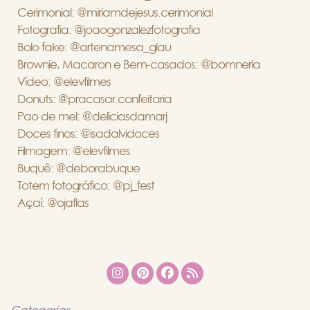
Cerimonial: @miriamdejesus.cerimonial
Fotografia: @joaogonzalezfotografia
Bolo fake: @artenamesa_glau
Brownie, Macaron e Bem-casados: @bomneria
Vídeo: @elevfilmes
Donuts: @pracasar.confeitaria
Pao de mel: @deliciasdamarj
Doces finos: @isadalvidoces
Filmagem: @elevfilmes
Buquê: @deborabuque
Totem fotográfico: @pj_fest
Açaí: @ojaflas