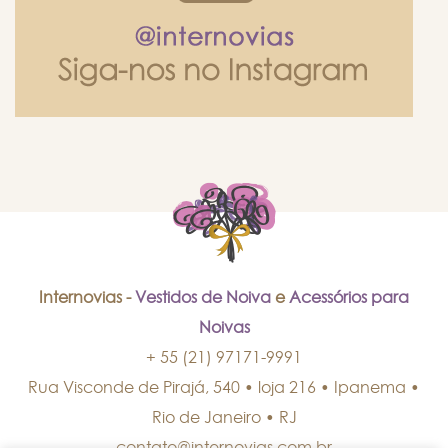
Internovias -
Vestidos de Noiva
e
Acessórios para
Noivas
+ 55 (21) 97171-9991
Rua Visconde de Pirajá, 540 • loja 216 • Ipanema
•
Rio de Janeiro
•
RJ
contato@internovias.com.br