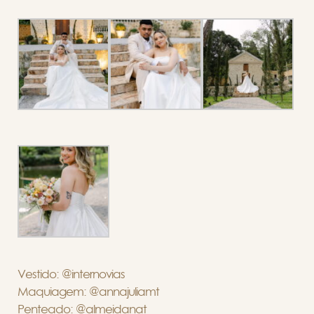
Vestido: @internovias
Maquiagem: @annajuliamt
Penteado: @almeidanat_