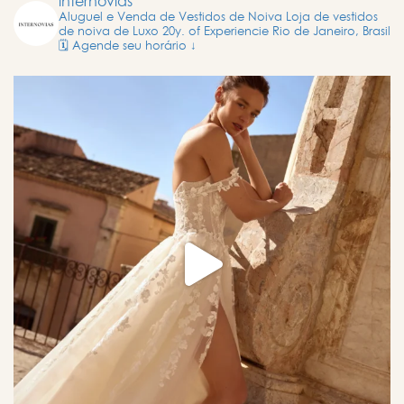
internovias
Aluguel e Venda de Vestidos de Noiva
Loja de vestidos
de noiva de Luxo
20y. of Experiencie
Rio de Janeiro, Brasil
🗓️ Agende seu horário ↓