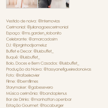
Vestido de noiva: @Internovias
Cerimonial: @julianagoescerimonial
Espaço: @ms.garden_riobonito
Celebrante: @amarcadosim
DJ: @jorginhodjsomeluz
Buffet e Decor: @luisbuffet_
Buquê: @luisbuffet_
Bolo, Doces e Bem Casados: @luisbuffet_
Produção da Noiva: @tassyanefigueiredonoivas
Foto: @rafaelxavier
Filme: @bemfilmes
Storymaker: @gabesevero
Música cerimônia: @bandaplenus
Bar de Drinks: @manhattan.openbar
Estação Gourmet: @tocaburger