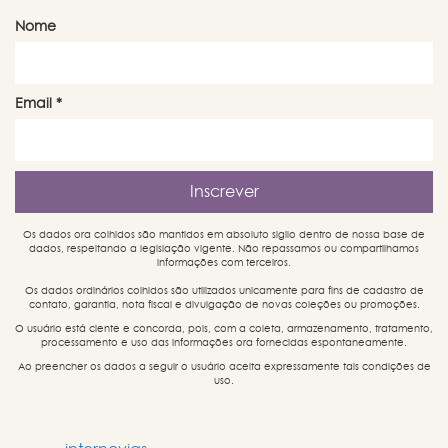
Nome
Email
*
Os dados ora colhidos são mantidos em absoluto sigilo dentro de nossa base de
dados, respeitando a legislação vigente. Não repassamos ou compartilhamos
informações com terceiros.
Os dados ordinários colhidos são utilizados unicamente para fins de cadastro de
contato, garantia, nota fiscal e divulgação de novas coleções ou promoções.
O usuário está ciente e concorda, pois, com a coleta, armazenamento, tratamento,
processamento e uso das informações ora fornecidas espontaneamente.
Ao preencher os dados a seguir o usuário aceita expressamente tais condições de
uso.