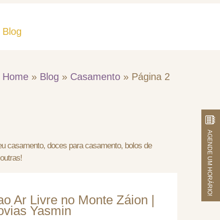
Blog
Fale Conosco
Home
»
Blog
»
Casamento
»
Página 2
AGENDE UM HORÁRIO!
seu casamento, doces para casamento, bolos de
outras!
o Ar Livre no Monte Záion |
novias Yasmin