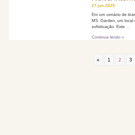
27.jan.2025
Em um cenário de tirar
MS. Garden, um local 
sofisticação. Este ...
Continue lendo »
«
1
2
3