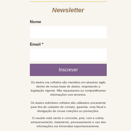
Newsletter
Nome
Email
*
Os dados ora colhidos são mantidos em absoluto sigilo
dentro de nossa base de dados, respeitando a
legislação vigente. Não repassamos ou compartilhamos
informações com terceiros.
Os dados ordinários colhidos são utilizados unicamente
para fins de cadastro de contato, garantia, nota fiscal e
divulgação de novas coleções ou promoções.
O usuário está ciente e concorda, pois, com a coleta,
armazenamento, tratamento, processamento e uso das
informações ora fornecidas espontaneamente.