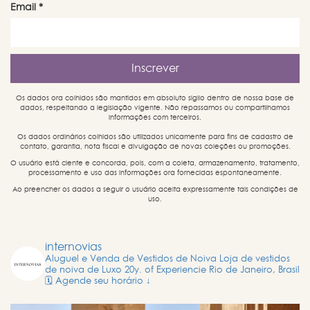
Email
*
Os dados ora colhidos são mantidos em absoluto sigilo dentro de nossa base de
dados, respeitando a legislação vigente. Não repassamos ou compartilhamos
informações com terceiros.
Os dados ordinários colhidos são utilizados unicamente para fins de cadastro de
contato, garantia, nota fiscal e divulgação de novas coleções ou promoções.
O usuário está ciente e concorda, pois, com a coleta, armazenamento, tratamento,
processamento e uso das informações ora fornecidas espontaneamente.
Ao preencher os dados a seguir o usuário aceita expressamente tais condições de
uso.
internovias
Aluguel e Venda de Vestidos de Noiva
Loja de vestidos
de noiva de Luxo
20y. of Experiencie
Rio de Janeiro, Brasil
🗓️ Agende seu horário ↓