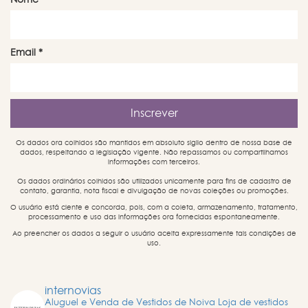
Nome
Email
*
Os dados ora colhidos são mantidos em absoluto sigilo dentro de nossa base de
dados, respeitando a legislação vigente. Não repassamos ou compartilhamos
informações com terceiros.
Os dados ordinários colhidos são utilizados unicamente para fins de cadastro de
contato, garantia, nota fiscal e divulgação de novas coleções ou promoções.
O usuário está ciente e concorda, pois, com a coleta, armazenamento, tratamento,
processamento e uso das informações ora fornecidas espontaneamente.
Ao preencher os dados a seguir o usuário aceita expressamente tais condições de
uso.
internovias
Aluguel e Venda de Vestidos de Noiva
Loja de vestidos