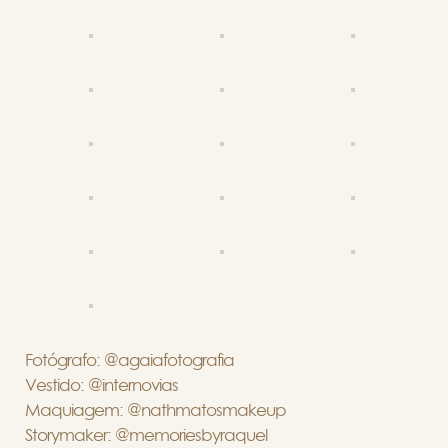
Fotógrafo: @agaiafotografia
Vestido: @internovias
Maquiagem: @nathmatosmakeup
Storymaker: @memoriesbyraquel