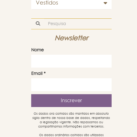
Vestidos
Newsletter
Nome
Email
*
Os dados ora colhidos são mantidos em absoluto
sigilo dentro de nossa base de dados, respeitando
a legislação vigente. Não repassamos ou
compartilhamos informações com terceiros.
Os dados ordinários colhidos são utilizados