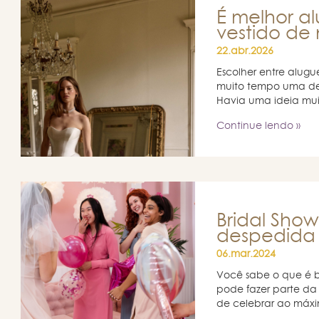
É melhor a
vestido de
22.abr.2026
Escolher entre alugu
muito tempo uma de
Havia uma ideia mui
Continue lendo »
Bridal Sho
despedida 
06.mar.2024
Você sabe o que é b
pode fazer parte da
de celebrar ao máxim