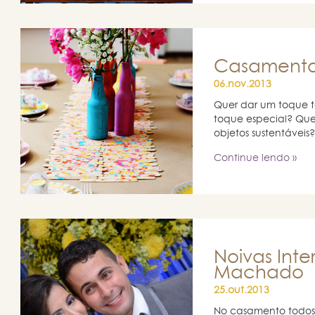
Casamento
06.nov.2013
Quer dar um toque t
toque especial? Que
objetos sustentáveis?
Continue lendo »
Noivas Inte
Machado
25.out.2013
No casamento todos 