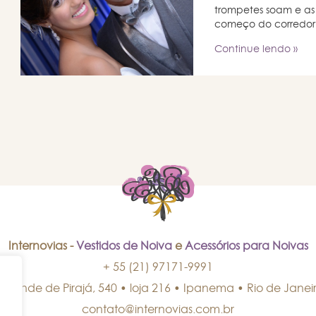
trompetes soam e as
começo do corredor, 
Continue lendo »
Internovias -
Vestidos de Noiva
e
Acessórios para Noivas
+ 55 (21) 97171-9991
isconde de Pirajá, 540 • loja 216 • Ipanema
•
Rio de Janei
contato@internovias.com.br