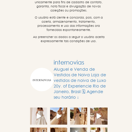
unicamente para fins de cadastro de contato,
garantia, nota fiscal e divulgação de novas
coleções ou promoções.
O usuário está ciente e concorda, pois, com a
coleta, armazenamento, tratamento,
processamento e uso das informações ora
fornecidas espontaneamente.
Ao preencher os dados a seguir o usuário aceita
expressamente tais condições de uso.
internovias
Aluguel e Venda de
Vestidos de Noiva
Loja de
vestidos de noiva de Luxo
20y. of Experiencie
Rio de
Janeiro, Brasil
🗓️ Agende
seu horário ↓