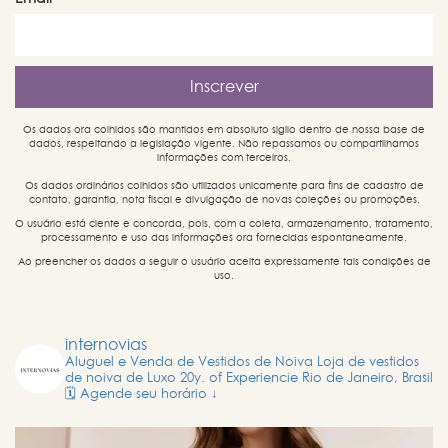
Os dados ora colhidos são mantidos em absoluto sigilo dentro de nossa base de
dados, respeitando a legislação vigente. Não repassamos ou compartilhamos
informações com terceiros.
Os dados ordinários colhidos são utilizados unicamente para fins de cadastro de
contato, garantia, nota fiscal e divulgação de novas coleções ou promoções.
O usuário está ciente e concorda, pois, com a coleta, armazenamento, tratamento,
processamento e uso das informações ora fornecidas espontaneamente.
Ao preencher os dados a seguir o usuário aceita expressamente tais condições de
uso.
internovias
Aluguel e Venda de Vestidos de Noiva
Loja de vestidos
de noiva de Luxo
20y. of Experiencie
Rio de Janeiro, Brasil
🗓️ Agende seu horário ↓