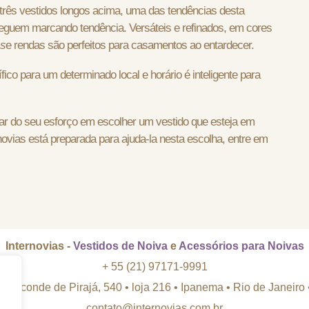
três vestidos longos acima, uma das tendências desta
seguem marcando tendência. Versáteis e refinados, em cores
ss
e rendas são perfeitos para casamentos ao entardecer.
ico para um determinado local e horário é inteligente para
star do seu esforço em escolher um vestido que esteja em
rnovias está preparada para ajuda-la nesta escolha, entre em
Internovias -
Vestidos de Noiva
e
Acessórios para Noivas
+ 55 (21) 97171-9991
 Visconde de Pirajá, 540 • loja 216 • Ipanema
•
Rio de Janeiro
contato@internovias.com.br