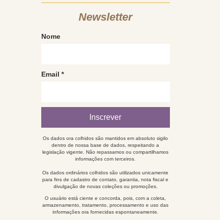
Newsletter
Nome
Email
*
Os dados ora colhidos são mantidos em absoluto sigilo
dentro de nossa base de dados, respeitando a
legislação vigente. Não repassamos ou compartilhamos
informações com terceiros.
Os dados ordinários colhidos são utilizados unicamente
para fins de cadastro de contato, garantia, nota fiscal e
divulgação de novas coleções ou promoções.
O usuário está ciente e concorda, pois, com a coleta,
armazenamento, tratamento, processamento e uso das
informações ora fornecidas espontaneamente.