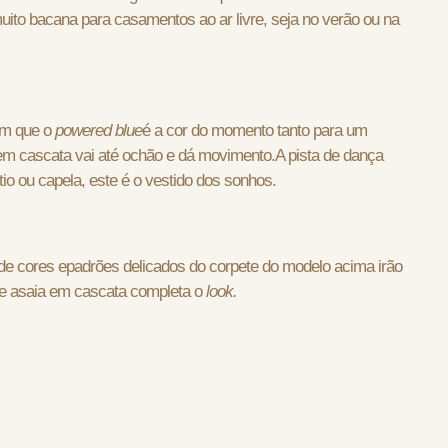
uito bacana para casamentos ao ar livre, seja no verão ou na
em que o
powered blue
é a cor do momento tanto para um
em cascata vai até o
chão e dá movimento.
A pista de dança
ítio ou capela, este é o vestido dos sonhos.
de cores epadrões delicados do corpete do modelo acima irão
9 e asaia em cascata completa o
look.