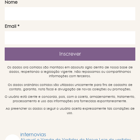
Nome
Email
*
Os dados ora colhidos são mantidos em absoluto sigilo dentro de nossa base de
dados, respeitando a legislação vigente. Não repassamos ou compartilhamos
informações com terceiros.
Os dados ordinários colhidos são utilizados unicamente para fins de cadastro de
contato, garantia, nota fiscal e divulgação de novas coleções ou promoções.
O usuário está ciente e concorda, pois, com a coleta, armazenamento, tratamento,
processamento e uso das informações ora fornecidas espontaneamente.
Ao preencher os dados a seguir o usuário aceita expressamente tais condições de
uso.
internovias