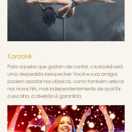
Karaokê
Para aquelas que gostam de cantar, o karaokê será
uma despedida inesquecível. Você e suas amigas
podem apostar nos clássicos, como também arriscar
nos novos hits, mais independentemente de qual for
a escolha, a diversão é garantida.