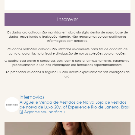
Os dados ora colhidos são mantidos em absoluto sigilo dentro de nossa base de
dados, respeitando a legislação vigente. Não repassamos ou compartilhamos
informações com terceiros.
Os dados ordinários colhidos são utilizados unicamente para fins de cadastro de
contato, garantia, nota fiscal e divulgação de novas coleções ou promoções.
O usuário está ciente e concorda, pois, com a coleta, armazenamento, tratamento,
processamento e uso das informações ora fornecidas espontaneamente.
Ao preencher os dados a seguir o usuário aceita expressamente tais condições de
uso.
internovias
Aluguel e Venda de Vestidos de Noiva
Loja de vestidos
de noiva de Luxo
20y. of Experiencie
Rio de Janeiro, Brasil
🗓️ Agende seu horário ↓