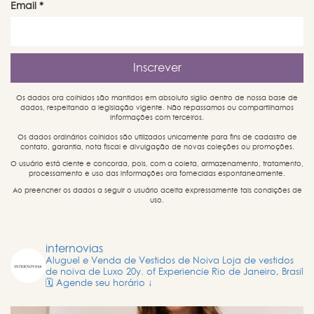
Email
*
Os dados ora colhidos são mantidos em absoluto sigilo dentro de nossa base de
dados, respeitando a legislação vigente. Não repassamos ou compartilhamos
informações com terceiros.
Os dados ordinários colhidos são utilizados unicamente para fins de cadastro de
contato, garantia, nota fiscal e divulgação de novas coleções ou promoções.
O usuário está ciente e concorda, pois, com a coleta, armazenamento, tratamento,
processamento e uso das informações ora fornecidas espontaneamente.
Ao preencher os dados a seguir o usuário aceita expressamente tais condições de
uso.
internovias
Aluguel e Venda de Vestidos de Noiva
Loja de vestidos
de noiva de Luxo
20y. of Experiencie
Rio de Janeiro, Brasil
🗓️ Agende seu horário ↓