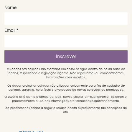
Nome
Email
*
Os dados ora colhidos são mantidos em absoluto sigilo dentro de nossa base de
dados, respeitando a legislação vigente. Não repassamos ou compartilhamos
informações com terceiros.
Os dados ordinários colhidos são utilizados unicamente para fins de cadastro de
contato, garantia, nota fiscal e divulgação de novas coleções ou promoções.
O usuário está ciente e concorda, pois, com a coleta, armazenamento, tratamento,
processamento e uso das informações ora fornecidas espontaneamente.
Ao preencher os dados a seguir o usuário aceita expressamente tais condições de
uso.