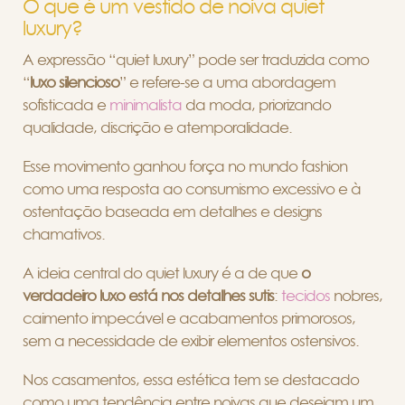
O que é um vestido de noiva quiet
luxury?
A expressão “quiet luxury” pode ser traduzida como
“
luxo silencioso
” e refere-se a uma abordagem
sofisticada e
minimalista
da moda, priorizando
qualidade, discrição e atemporalidade.
Esse movimento ganhou força no mundo fashion
como uma resposta ao consumismo excessivo e à
ostentação baseada em detalhes e designs
chamativos.
A ideia central do quiet luxury é a de que
o
verdadeiro luxo está nos detalhes sutis
:
tecidos
nobres,
caimento impecável e acabamentos primorosos,
sem a necessidade de exibir elementos ostensivos.
Nos casamentos, essa estética tem se destacado
como uma tendência entre noivas que desejam um