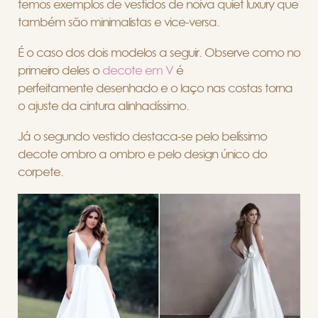
temos exemplos de vestidos de noiva quiet luxury que
também são minimalistas e vice-versa.
É o caso dos dois modelos a seguir. Observe como no
primeiro deles o
decote em V
é
perfeitamente
desenhado e o laço nas costas torna
o ajuste da cintura alinhadíssimo.
Já o segundo vestido destaca-se pelo belíssimo
decote ombro a ombro e pelo design único do
corpete.