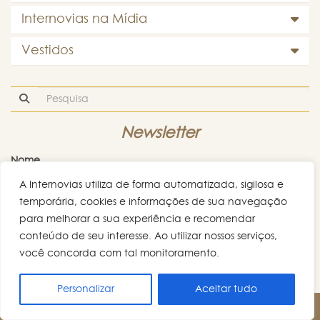
Internovias na Mídia
Vestidos
Newsletter
Nome
A Internovias utiliza de forma automatizada, sigilosa e
temporária, cookies e informações de sua navegação
Email
*
para melhorar a sua experiência e recomendar
conteúdo de seu interesse. Ao utilizar nossos serviços,
você concorda com tal monitoramento.
Personalizar
Aceitar tudo
AGENDE UM HORÁRIO!
Os dados ora colhidos são mantidos em absoluto sigilo dentro de nossa base de
dados, respeitando a legislação vigente. Não repassamos ou compartilhamos