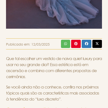
Publicado em:
12/03/2025
Que tal escolher um vestido de noiva quiet luxury para
usar no seu grande dia? Essa estética está em
ascensão e combina com diferentes propostas de
cerimônias.
Se você ainda não a conhece, confira nos próximos
tópicos quais são as características mais associadas
à tendência do “luxo discreto”.