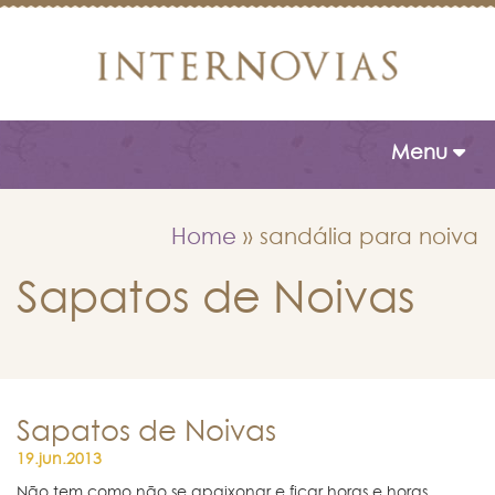
Toggle naviga
Menu
Home
»
sandália para noiva
Sapatos de Noivas
Sapatos de Noivas
19.jun.2013
Não tem como não se apaixonar e ficar horas e horas