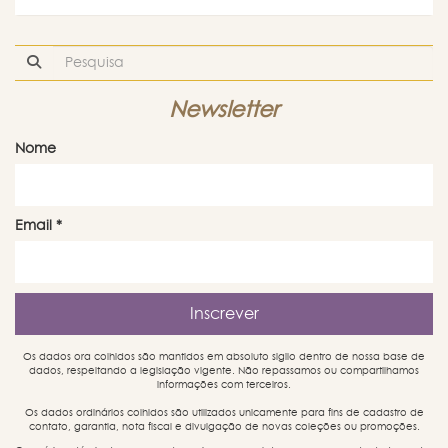
Newsletter
Nome
Email
*
Os dados ora colhidos são mantidos em absoluto sigilo dentro de nossa base de
dados, respeitando a legislação vigente. Não repassamos ou compartilhamos
informações com terceiros.
Os dados ordinários colhidos são utilizados unicamente para fins de cadastro de
contato, garantia, nota fiscal e divulgação de novas coleções ou promoções.