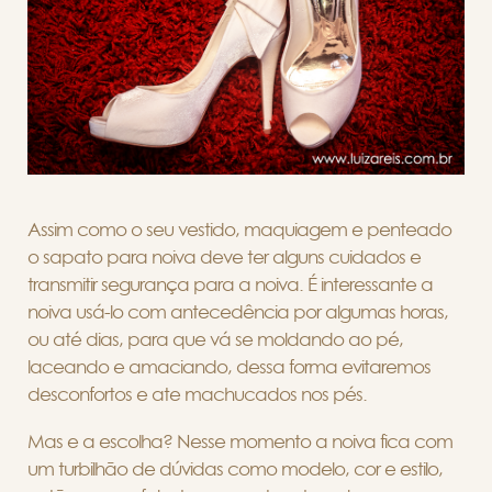
Assim como o seu vestido, maquiagem e penteado
o sapato para noiva deve ter alguns cuidados e
transmitir segurança para a noiva. É interessante a
noiva usá-lo com antecedência por algumas horas,
ou até dias, para que vá se moldando ao pé,
laceando e amaciando, dessa forma evitaremos
desconfortos e ate machucados nos pés.
Mas e a escolha? Nesse momento a noiva fica com
um turbilhão de dúvidas como modelo, cor e estilo,