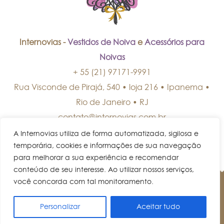
Internovias -
Vestidos de Noiva
e
Acessórios para
Noivas
+ 55 (21) 97171-9991
Rua Visconde de Pirajá, 540 • loja 216 • Ipanema
•
Rio de Janeiro
•
RJ
contato@internovias.com.br
A Internovias utiliza de forma automatizada, sigilosa e
temporária, cookies e informações de sua navegação
para melhorar a sua experiência e recomendar
conteúdo de seu interesse. Ao utilizar nossos serviços,
você concorda com tal monitoramento.
© Internovias • Todos os direitos reservados.
Personalizar
Aceitar tudo
AGENDE UM HORÁRIO!