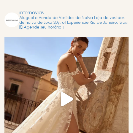
internovias
Aluguel e Venda de Vestidos de Noiva
Loja de vestidos
de noiva de Luxo
20y. of Experiencie
Rio de Janeiro, Brasil
🗓️ Agende seu horário ↓