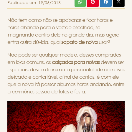
Publicado em:
19/06/2013
Não tem como não se apaixonar e ficar horas e
horas olhando para o vestido escolhido, se
imaginando dentro dele no grande dia, mas agora
entra outra dúvida, qual
sapato de noiva
usar?
Não pode ser qualquer modelo, desses comprados
em lojas comuns, os
calçados para noivas
devem ser
especiais, devem transmitir a personalidade da noiva,
delicado e confortável, afinal de contas, é com ele
que a noiva irá passar algumas horas andando, entre
a cerimônia, sessão de fotos e festa.