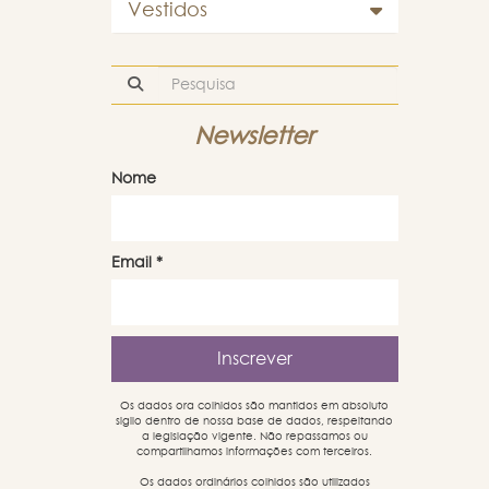
Vestidos
Newsletter
Nome
Email
*
Os dados ora colhidos são mantidos em absoluto
sigilo dentro de nossa base de dados, respeitando
a legislação vigente. Não repassamos ou
compartilhamos informações com terceiros.
Os dados ordinários colhidos são utilizados