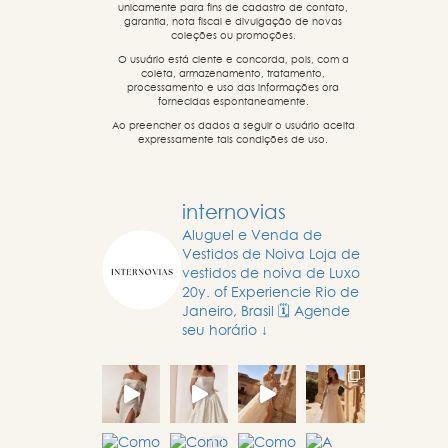
unicamente para fins de cadastro de contato,
garantia, nota fiscal e divulgação de novas
coleções ou promoções.
O usuário está ciente e concorda, pois, com a
coleta, armazenamento, tratamento,
processamento e uso das informações ora
fornecidas espontaneamente.
Ao preencher os dados a seguir o usuário aceita
expressamente tais condições de uso.
internovias
Aluguel e Venda de
Vestidos de Noiva
Loja de
vestidos de noiva de Luxo
20y. of Experiencie
Rio de
Janeiro, Brasil
🗓️ Agende
seu horário ↓