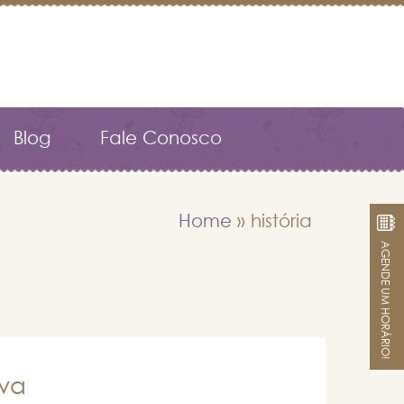
Blog
Fale Conosco
Home
»
história
AGENDE UM HORÁRIO!
iva