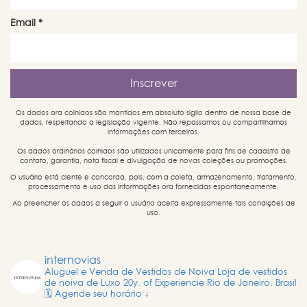
Email
*
Os dados ora colhidos são mantidos em absoluto sigilo dentro de nossa base de
dados, respeitando a legislação vigente. Não repassamos ou compartilhamos
informações com terceiros.
Os dados ordinários colhidos são utilizados unicamente para fins de cadastro de
contato, garantia, nota fiscal e divulgação de novas coleções ou promoções.
O usuário está ciente e concorda, pois, com a coleta, armazenamento, tratamento,
processamento e uso das informações ora fornecidas espontaneamente.
Ao preencher os dados a seguir o usuário aceita expressamente tais condições de
uso.
internovias
Aluguel e Venda de Vestidos de Noiva
Loja de vestidos
de noiva de Luxo
20y. of Experiencie
Rio de Janeiro, Brasil
🗓️ Agende seu horário ↓