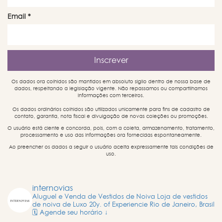
Email
*
Os dados ora colhidos são mantidos em absoluto sigilo dentro de nossa base de
dados, respeitando a legislação vigente. Não repassamos ou compartilhamos
informações com terceiros.
Os dados ordinários colhidos são utilizados unicamente para fins de cadastro de
contato, garantia, nota fiscal e divulgação de novas coleções ou promoções.
O usuário está ciente e concorda, pois, com a coleta, armazenamento, tratamento,
processamento e uso das informações ora fornecidas espontaneamente.
Ao preencher os dados a seguir o usuário aceita expressamente tais condições de
uso.
internovias
Aluguel e Venda de Vestidos de Noiva
Loja de vestidos
de noiva de Luxo
20y. of Experiencie
Rio de Janeiro, Brasil
🗓️ Agende seu horário ↓