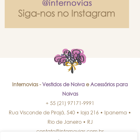
Internovias -
Vestidos de Noiva
e
Acessórios para
Noivas
+ 55 (21) 97171-9991
Rua Visconde de Pirajá, 540 • loja 216 • Ipanema
•
Rio de Janeiro
•
RJ
contato@internovias.com.br