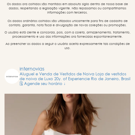
Os dados ora colhidos são mantidos em absoluto sigilo dentro de nossa base de
dados, respeitando a legislação vigente. Não repassamos ou compartilhamos
informações com terceiros.
Os dados ordinários colhidos são utilizados unicamente para fins de cadastro de
contato, garantia, nota fiscal e divulgação de novas coleções ou promoções.
O usuário está ciente e concorda, pois, com a coleta, armazenamento, tratamento,
processamento e uso das informações ora fornecidas espontaneamente.
Ao preencher os dados a seguir o usuário aceita expressamente tais condições de
uso.
internovias
Aluguel e Venda de Vestidos de Noiva
Loja de vestidos
de noiva de Luxo
20y. of Experiencie
Rio de Janeiro, Brasil
🗓️ Agende seu horário ↓