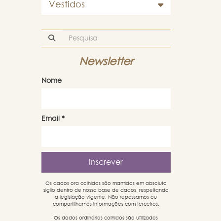
Vestidos
Newsletter
Nome
Email
*
Os dados ora colhidos são mantidos em absoluto
sigilo dentro de nossa base de dados, respeitando
a legislação vigente. Não repassamos ou
compartilhamos informações com terceiros.
Os dados ordinários colhidos são utilizados