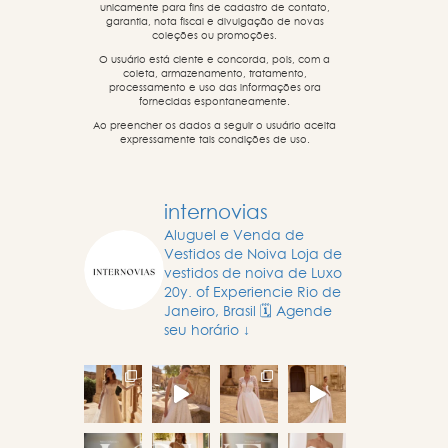
unicamente para fins de cadastro de contato,
garantia, nota fiscal e divulgação de novas
coleções ou promoções.
O usuário está ciente e concorda, pois, com a
coleta, armazenamento, tratamento,
processamento e uso das informações ora
fornecidas espontaneamente.
Ao preencher os dados a seguir o usuário aceita
expressamente tais condições de uso.
internovias
Aluguel e Venda de
Vestidos de Noiva
Loja de
vestidos de noiva de Luxo
20y. of Experiencie
Rio de
Janeiro, Brasil
🗓️ Agende
seu horário ↓