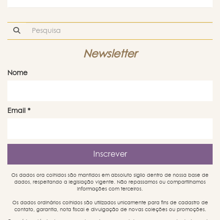
Newsletter
Nome
Email
*
Os dados ora colhidos são mantidos em absoluto sigilo dentro de nossa base de
dados, respeitando a legislação vigente. Não repassamos ou compartilhamos
informações com terceiros.
Os dados ordinários colhidos são utilizados unicamente para fins de cadastro de
contato, garantia, nota fiscal e divulgação de novas coleções ou promoções.