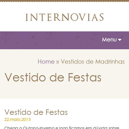
Toggle naviga
Menu
Home
»
Vestidos de Madrinhas
Vestido de Festas
Vestido de Festas
22.maio.2013
Chega o Outono-Inverno e logo ficamos em dúvida sobre