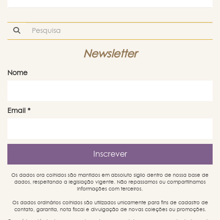
Newsletter
Nome
Email
*
Os dados ora colhidos são mantidos em absoluto sigilo dentro de nossa base de
dados, respeitando a legislação vigente. Não repassamos ou compartilhamos
informações com terceiros.
Os dados ordinários colhidos são utilizados unicamente para fins de cadastro de
contato, garantia, nota fiscal e divulgação de novas coleções ou promoções.