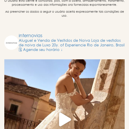
O usuário está ciente e concorda, pois, com a coleta, armazenamento, tratamento,
processamento e uso das informações ora fornecidas espontaneamente.
Ao preencher os dados a seguir o usuário aceita expressamente tais condições de
uso.
internovias
Aluguel e Venda de Vestidos de Noiva
Loja de vestidos
de noiva de Luxo
20y. of Experiencie
Rio de Janeiro, Brasil
🗓️ Agende seu horário ↓