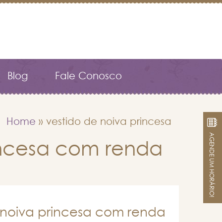
Blog
Fale Conosco
Home
»
vestido de noiva princesa
AGENDE UM HORÁRIO!
incesa com renda
 noiva princesa com renda