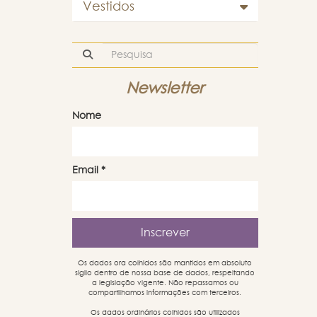
Vestidos
Newsletter
Nome
Email
*
Os dados ora colhidos são mantidos em absoluto
sigilo dentro de nossa base de dados, respeitando
a legislação vigente. Não repassamos ou
compartilhamos informações com terceiros.
Os dados ordinários colhidos são utilizados