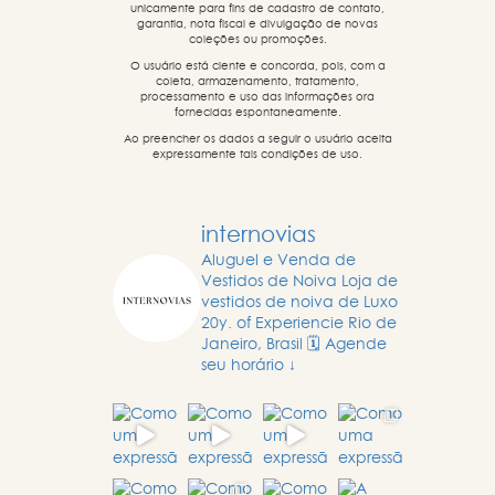
unicamente para fins de cadastro de contato,
garantia, nota fiscal e divulgação de novas
coleções ou promoções.
O usuário está ciente e concorda, pois, com a
coleta, armazenamento, tratamento,
processamento e uso das informações ora
fornecidas espontaneamente.
Ao preencher os dados a seguir o usuário aceita
expressamente tais condições de uso.
internovias
Aluguel e Venda de
Vestidos de Noiva
Loja de
vestidos de noiva de Luxo
20y. of Experiencie
Rio de
Janeiro, Brasil
🗓️ Agende
seu horário ↓