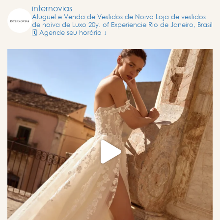
internovias
Aluguel e Venda de Vestidos de Noiva
Loja de vestidos
de noiva de Luxo
20y. of Experiencie
Rio de Janeiro, Brasil
🗓️ Agende seu horário ↓