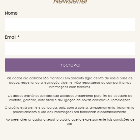
Newsletter
Nome
Email
*
Os dados ora colhidos são mantidos em absoluto sigilo dentro de nossa base de
dados, respeitando a legislação vigente. Não repassamos ou compartilhamos
informações com terceiros.
Os dados ordinários colhidos são utilizados unicamente para fins de cadastro de
contato, garantia, nota fiscal e divulgação de novas coleções ou promoções.
O usuário está ciente e concorda, pois, com a coleta, armazenamento, tratamento,
processamento e uso das informações ora fornecidas espontaneamente.
Ao preencher os dados a seguir o usuário aceita expressamente tais condições de
uso.