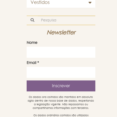
Vestidos
Newsletter
Nome
Email
*
Os dados ora colhidos são mantidos em absoluto
sigilo dentro de nossa base de dados, respeitando
a legislação vigente. Não repassamos ou
compartilhamos informações com terceiros.
Os dados ordinários colhidos são utilizados