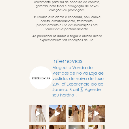
unicamente para fins de cadastro de contato,
garantia, nota fiscal e divulgação de novas
coleções ou promoções.
O usuário está ciente e concorda, pois, com a
coleta, armazenamento, tratamento,
processamento e uso das informações ora
fornecidas espontaneamente.
Ao preencher os dados a seguir o usuário aceita
expressamente tais condições de uso.
internovias
Aluguel e Venda de
Vestidos de Noiva
Loja de
vestidos de noiva de Luxo
20y. of Experiencie
Rio de
Janeiro, Brasil
🗓️ Agende
seu horário ↓