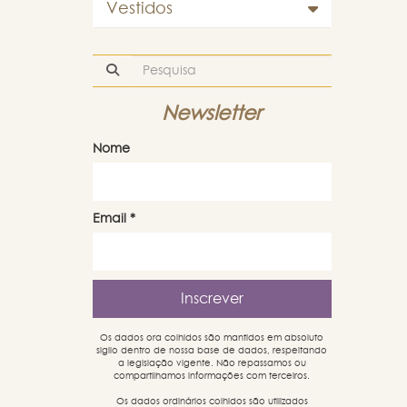
Vestidos
Newsletter
Nome
Email
*
Os dados ora colhidos são mantidos em absoluto
sigilo dentro de nossa base de dados, respeitando
a legislação vigente. Não repassamos ou
compartilhamos informações com terceiros.
Os dados ordinários colhidos são utilizados