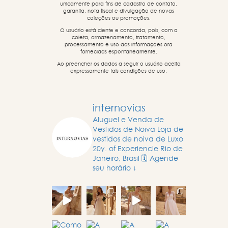
unicamente para fins de cadastro de contato,
garantia, nota fiscal e divulgação de novas
coleções ou promoções.
O usuário está ciente e concorda, pois, com a
coleta, armazenamento, tratamento,
processamento e uso das informações ora
fornecidas espontaneamente.
Ao preencher os dados a seguir o usuário aceita
expressamente tais condições de uso.
internovias
Aluguel e Venda de
Vestidos de Noiva
Loja de
vestidos de noiva de Luxo
20y. of Experiencie
Rio de
Janeiro, Brasil
🗓️ Agende
seu horário ↓