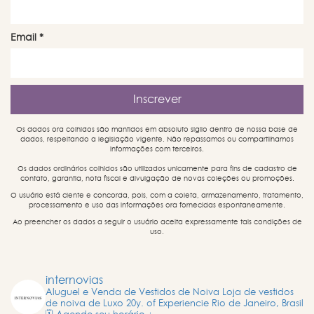
Email
*
Os dados ora colhidos são mantidos em absoluto sigilo dentro de nossa base de
dados, respeitando a legislação vigente. Não repassamos ou compartilhamos
informações com terceiros.
Os dados ordinários colhidos são utilizados unicamente para fins de cadastro de
contato, garantia, nota fiscal e divulgação de novas coleções ou promoções.
O usuário está ciente e concorda, pois, com a coleta, armazenamento, tratamento,
processamento e uso das informações ora fornecidas espontaneamente.
Ao preencher os dados a seguir o usuário aceita expressamente tais condições de
uso.
internovias
Aluguel e Venda de Vestidos de Noiva
Loja de vestidos
de noiva de Luxo
20y. of Experiencie
Rio de Janeiro, Brasil