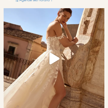
🗓️ Agende seu horário ↓