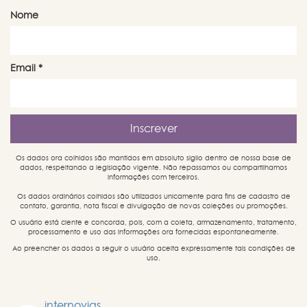
Nome
Email
*
Os dados ora colhidos são mantidos em absoluto sigilo dentro de nossa base de
dados, respeitando a legislação vigente. Não repassamos ou compartilhamos
informações com terceiros.
Os dados ordinários colhidos são utilizados unicamente para fins de cadastro de
contato, garantia, nota fiscal e divulgação de novas coleções ou promoções.
O usuário está ciente e concorda, pois, com a coleta, armazenamento, tratamento,
processamento e uso das informações ora fornecidas espontaneamente.
Ao preencher os dados a seguir o usuário aceita expressamente tais condições de
uso.
internovias