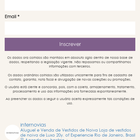
Email
*
Os dados ora colhidos são mantidos em absoluto sigilo dentro de nossa base de
dados, respeitando a legislação vigente. Não repassamos ou compartilhamos
informações com terceiros.
Os dados ordinários colhidos são utilizados unicamente para fins de cadastro de
contato, garantia, nota fiscal e divulgação de novas coleções ou promoções.
O usuário está ciente e concorda, pois, com a coleta, armazenamento, tratamento,
processamento e uso das informações ora fornecidas espontaneamente.
Ao preencher os dados a seguir o usuário aceita expressamente tais condições de
uso.
internovias
Aluguel e Venda de Vestidos de Noiva
Loja de vestidos
de noiva de Luxo
20y. of Experiencie
Rio de Janeiro, Brasil