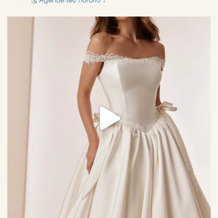
🗓️ Agende seu horário ↓