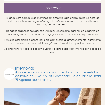
Os dados ora colhidos são mantidos em absoluto sigilo dentro de nossa base de
dados, respeitando a legislação vigente. Não repassamos ou compartilhamos
informações com terceiros.
Os dados ordinários colhidos são utilizados unicamente para fins de cadastro de
contato, garantia, nota fiscal e divulgação de novas coleções ou promoções.
O usuário está ciente e concorda, pois, com a coleta, armazenamento, tratamento,
processamento e uso das informações ora fornecidas espontaneamente.
Ao preencher os dados a seguir o usuário aceita expressamente tais condições de
uso.
internovias
Aluguel e Venda de Vestidos de Noiva
Loja de vestidos
de noiva de Luxo
20y. of Experiencie
Rio de Janeiro, Brasil
🗓️ Agende seu horário ↓