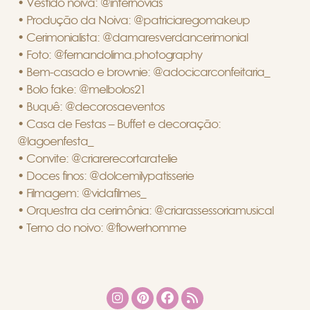
• Vestido noiva: @internovias
• Produção da Noiva: @patriciaregomakeup
• Cerimonialista: @damaresverdancerimonial
• Foto: @fernandolima.photography
• Bem-casado e brownie: @adocicarconfeitaria_
• Bolo fake: @melbolos21
• Buquê: @decorosaeventos
• Casa de Festas – Buffet e decoração:
@lagoenfesta_
• Convite: @criarerecortaratelie
• Doces finos: @dolcemilypatisserie
• Filmagem: @vidafilmes_
• Orquestra da cerimônia: @criarassessoriamusical
• Terno do noivo: @flowerhomme