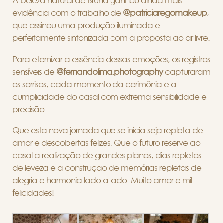
A beleza natural de Bruna ganhou ainda mais
evidência com o trabalho de
@patriciaregomakeup
,
que assinou uma produção iluminada e
perfeitamente sintonizada com a proposta ao ar livre.
Para eternizar a essência dessas emoções, os registros
sensíveis de
@fernandolima.photography
capturaram
os sorrisos, cada momento da cerimônia e a
cumplicidade do casal com extrema sensibilidade e
precisão.
Que esta nova jornada que se inicia seja repleta de
amor e descobertas felizes. Que o futuro reserve ao
casal a realização de grandes planos, dias repletos
de leveza e a construção de memórias repletas de
alegria e harmonia lado a lado. Muito amor e mil
felicidades!