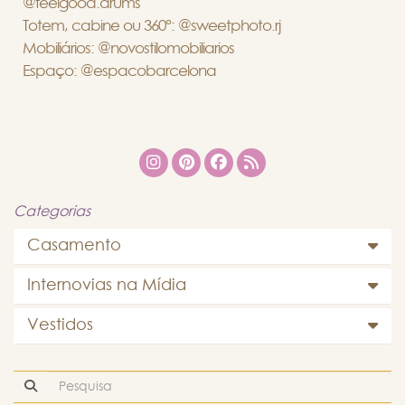
@feelgood.drums
Totem, cabine ou 360°: @sweetphoto.rj
Mobiliários: @novostilomobiliarios
Espaço: @espacobarcelona
Categorias
Casamento
Internovias na Mídia
Vestidos