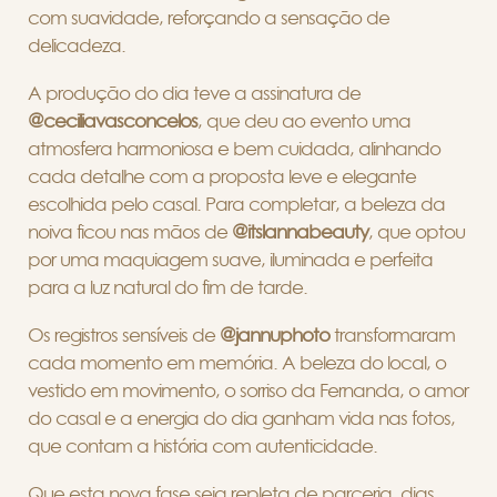
com suavidade, reforçando a sensação de
delicadeza.
A produção do dia teve a assinatura de
@ceciliavasconcelos
, que deu ao evento uma
atmosfera harmoniosa e bem cuidada, alinhando
cada detalhe com a proposta leve e elegante
escolhida pelo casal. Para completar, a beleza da
noiva ficou nas mãos de
@itslannabeauty
, que optou
por uma maquiagem suave, iluminada e perfeita
para a luz natural do fim de tarde.
Os registros sensíveis de
@jannuphoto
transformaram
cada momento em memória. A beleza do local, o
vestido em movimento, o sorriso da Fernanda, o amor
do casal e a energia do dia ganham vida nas fotos,
que contam a história com autenticidade.
Que esta nova fase seja repleta de parceria, dias