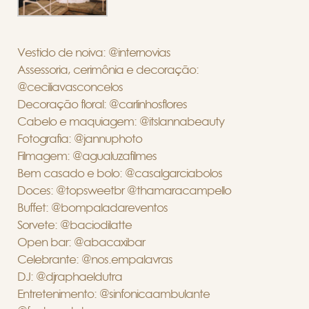
Vestido de noiva: @internovias
Assessoria, cerimônia e decoração:
@ceciliavasconcelos
Decoração floral: @carlinhosflores
Cabelo e maquiagem: @itslannabeauty
Fotografia: @jannuphoto
Filmagem: @agualuzafilmes
Bem casado e bolo: @casalgarciabolos
Doces: @topsweetbr @thamaracampello
Buffet: @bompaladareventos
Sorvete: @baciodilatte
Open bar: @abacaxibar
Celebrante: @nos.empalavras
DJ: @djraphaeldutra
Entretenimento: @sinfonicaambulante