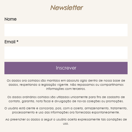
Newsletter
Nome
Email
*
Os dados ora colhidos são mantidos em absoluto sigilo dentro de nossa base de
dados, respeitando a legislação vigente. Não repassamos ou compartilhamos
informações com terceiros.
Os dados ordinários colhidos são utilizados unicamente para fins de cadastro de
contato, garantia, nota fiscal e divulgação de novas coleções ou promoções.
O usuário está ciente e concorda, pois, com a coleta, armazenamento, tratamento,
processamento e uso das informações ora fornecidas espontaneamente.
Ao preencher os dados a seguir o usuário aceita expressamente tais condições de
uso.