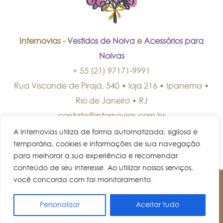
Internovias -
Vestidos de Noiva
e
Acessórios para
Noivas
+ 55 (21) 97171-9991
Rua Visconde de Pirajá, 540 • loja 216 • Ipanema
•
Rio de Janeiro
•
RJ
contato@internovias.com.br
A Internovias utiliza de forma automatizada, sigilosa e
temporária, cookies e informações de sua navegação
para melhorar a sua experiência e recomendar
conteúdo de seu interesse. Ao utilizar nossos serviços,
você concorda com tal monitoramento.
© Internovias • Todos os direitos reservados.
Personalizar
Aceitar tudo
AGENDE UM HORÁRIO!