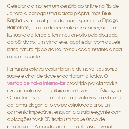
Celebrar o amor em um cenário ao ar livre no Rio de
Janeiro já carrega uma beleza própria, mas
Fe e
Rapha
viveram algo ainda mais especial no
Espaço
Barcelona
, em um dia radiante que começou com
luz suave da tarde e terminou envolto pelo dourado
do pôr do sol. Um clima leve, acolhedor, com aquele
brilho natural típico do Rio, tornou cada instante ainda
mais marcante.
Fernanda estava deslumbrante de noiva, seu sorriso
suave e olhar de doce encantaram a todos. O
vestido de noiva Internovias
escolhido por ela traduz
exatamente esse equilíbrio entre leveza e sofisticação.
O modelo evasê com alças finas valorizava a silhueta
de forma elegante, o corpo estruturado criou um
caimento impecável, enquanto a saia elegante com
aplicações florais 3D trazia um toque único de
romantismo. A cauda longa completava o visual