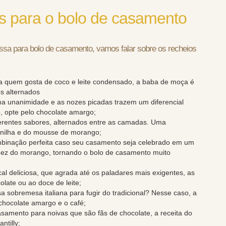
s para o bolo de casamento
assa para bolo de casamento, vamos falar sobre os recheios
ra quem gosta de coco e leite condensado, a baba de moça é
os alternados
a unanimidade e as nozes picadas trazem um diferencial
e, opte pelo chocolate amargo;
ferentes sabores, alternados entre as camadas. Uma
baunilha e do mousse de morango;
mbinação perfeita caso seu casamento seja celebrado em um
cidez do morango, tornando o bolo de casamento muito
l deliciosa, que agrada até os paladares mais exigentes, as
late ou ao doce de leite;
 sobremesa italiana para fugir do tradicional? Nesse caso, a
chocolate amargo e o café;
amento para noivas que são fãs de chocolate, a receita do
ntilly;