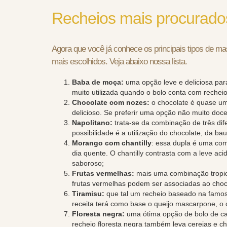
Recheios mais procurado
Agora que você já conhece os principais tipos de m
mais escolhidos. Veja abaixo nossa lista.
Baba de moça:
uma opção leve e deliciosa pa
muito utilizada quando o bolo conta com rechei
Chocolate com nozes:
o chocolate é quase um
delicioso. Se preferir uma opção não muito doc
Napolitano:
trata-se da combinação de três di
possibilidade é a utilização do chocolate, da 
Morango com chantilly
: essa dupla é uma co
dia quente. O chantilly contrasta com a leve a
saboroso;
Frutas vermelhas:
mais uma combinação tropica
frutas vermelhas podem ser associadas ao choco
Tiramisu:
que tal um recheio baseado na famosa
receita terá como base o queijo mascarpone, o 
Floresta negra:
uma ótima opção de bolo de cas
recheio floresta negra também leva cerejas e cha