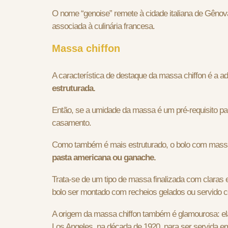
O nome “genoise” remete à cidade italiana de Gênov
associada à culinária francesa.
Massa chiffon
A característica de destaque da massa chiffon é a ad
estruturada.
Então, se a umidade da massa é um pré-requisito para
casamento.
Como também é mais estruturado, o bolo com massa
pasta americana ou ganache.
Trata-se de um tipo de massa finalizada com claras
bolo ser montado com recheios gelados ou servido 
A origem da massa chiffon também é glamourosa: el
Los Angeles, na década de 1920, para ser servida e