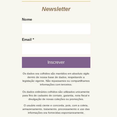
Newsletter
Nome
Email
*
Os dados ora colhidos são mantidos em absoluto sigilo
dentro de nossa base de dados, respeitando a
legislação vigente. Não repassamos ou compartilhamos
informações com terceiros.
Os dados ordinários colhidos são utilizados unicamente
para fins de cadastro de contato, garantia, nota fiscal e
divulgação de novas coleções ou promoções.
O usuário está ciente e concorda, pois, com a coleta,
armazenamento, tratamento, processamento e uso das
informações ora fornecidas espontaneamente.