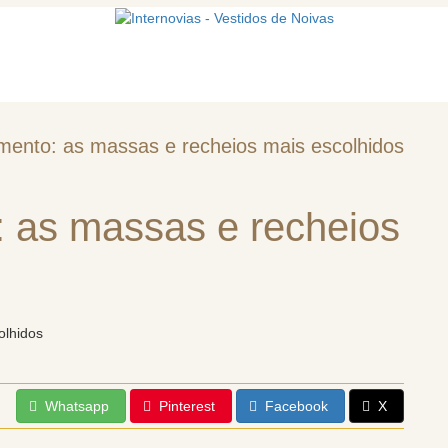
mos
Vestidos de noiva
Acessórios
mento: as massas e recheios mais escolhidos
 as massas e recheios
Whatsapp
Pinterest
Facebook
X