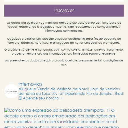
Os dados ora colhidos são mantidos em absoluto sigilo dentro de nossa base de
dados, respeitando a legislação vigente. Não repassamos ou compartilhamos
informações com terceiros.
Os dados ordinários colhidos são utilizados unicamente para fins de cadastro de
contato, garantia, nota fiscal e divulgação de novas coleções ou promoções.
O usuário está ciente e concorda, pois, com a coleta, armazenamento, tratamento,
processamento e uso das informações ora fornecidas espontaneamente.
Ao preencher os dados a seguir o usuário aceita expressamente tais condições de
uso.
internovias
Aluguel e Venda de Vestidos de Noiva
Loja de vestidos
de noiva de Luxo
20y. of Experiencie
Rio de Janeiro, Brasil
🗓️ Agende seu horário ↓