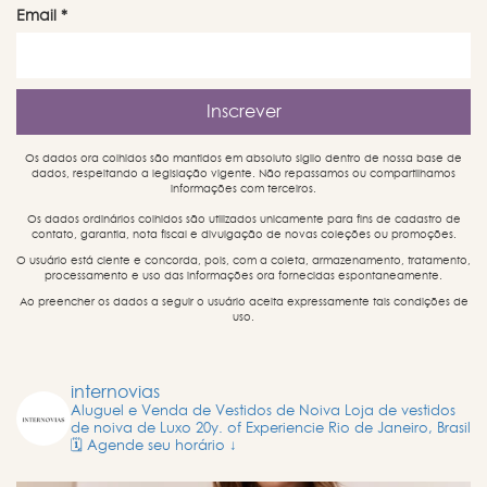
Email
*
Os dados ora colhidos são mantidos em absoluto sigilo dentro de nossa base de
dados, respeitando a legislação vigente. Não repassamos ou compartilhamos
informações com terceiros.
Os dados ordinários colhidos são utilizados unicamente para fins de cadastro de
contato, garantia, nota fiscal e divulgação de novas coleções ou promoções.
O usuário está ciente e concorda, pois, com a coleta, armazenamento, tratamento,
processamento e uso das informações ora fornecidas espontaneamente.
Ao preencher os dados a seguir o usuário aceita expressamente tais condições de
uso.
internovias
Aluguel e Venda de Vestidos de Noiva
Loja de vestidos
de noiva de Luxo
20y. of Experiencie
Rio de Janeiro, Brasil
🗓️ Agende seu horário ↓