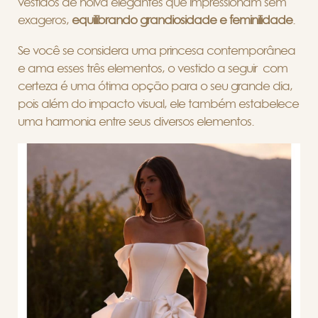
vestidos de noiva elegantes que impressionam sem
exageros,
equilibrando grandiosidade e feminilidade
.
Se você se considera uma princesa contemporânea
e ama esses três elementos, o vestido a seguir com
certeza é uma ótima opção para o seu grande dia,
pois além do impacto visual, ele também estabelece
uma harmonia entre seus diversos elementos.