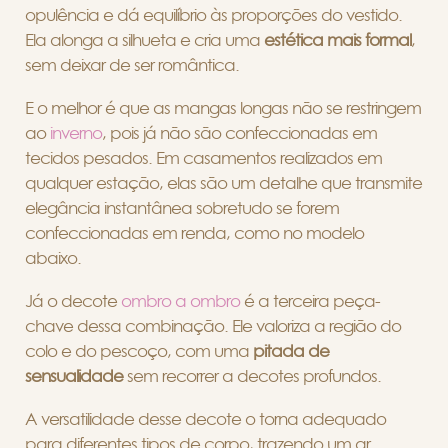
opulência e dá equilíbrio às proporções do vestido.
Ela alonga a silhueta e cria uma
estética mais formal
,
sem deixar de ser romântica.
E o melhor é que as mangas longas não se restringem
ao
inverno
, pois já não são confeccionadas em
tecidos pesados. Em casamentos realizados em
qualquer estação, elas são um detalhe que transmite
elegância instantânea sobretudo se forem
confeccionadas em renda, como no modelo
abaixo.
Já o decote
ombro a ombro
é a terceira peça-
chave dessa combinação. Ele valoriza a região do
colo e do pescoço, com uma
pitada de
sensualidade
sem recorrer a decotes profundos.
A versatilidade desse decote o torna adequado
para diferentes tipos de corpo, trazendo um ar