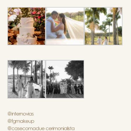
@internovias
@fgmakeup
@casecomadue cerimonialista