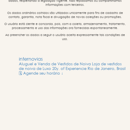
dados, respeitando a legislação vigente. Não repassamos ou compartilhamos
informações com terceiros.
Os dados ordinários colhidos são utilizados unicamente para fins de cadastro de
contato, garantia, nota fiscal e divulgação de novas coleções ou promoções.
O usuário está ciente e concorda, pois, com a coleta, armazenamento, tratamento,
processamento e uso das informações ora fornecidas espontaneamente.
Ao preencher os dados a seguir o usuário aceita expressamente tais condições de
uso.
internovias
Aluguel e Venda de Vestidos de Noiva
Loja de vestidos
de noiva de Luxo
20y. of Experiencie
Rio de Janeiro, Brasil
🗓️ Agende seu horário ↓