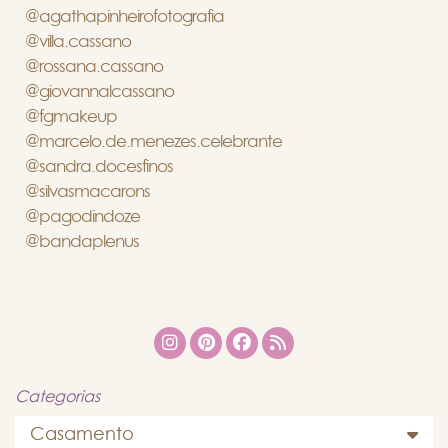
@agathapinheirofotografia
@villa.cassano
@rossana.cassano
@giovannalcassano
@fgmakeup
@marcelo.de.menezes.celebrante
@sandra.docesfinos
@silvasmacarons
@pagodindoze
@bandaplenus
Categorias
Casamento