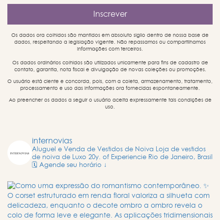
Os dados ora colhidos são mantidos em absoluto sigilo dentro de nossa base de
dados, respeitando a legislação vigente. Não repassamos ou compartilhamos
informações com terceiros.
Os dados ordinários colhidos são utilizados unicamente para fins de cadastro de
contato, garantia, nota fiscal e divulgação de novas coleções ou promoções.
O usuário está ciente e concorda, pois, com a coleta, armazenamento, tratamento,
processamento e uso das informações ora fornecidas espontaneamente.
Ao preencher os dados a seguir o usuário aceita expressamente tais condições de
uso.
internovias
Aluguel e Venda de Vestidos de Noiva
Loja de vestidos
de noiva de Luxo
20y. of Experiencie
Rio de Janeiro, Brasil
🗓️ Agende seu horário ↓