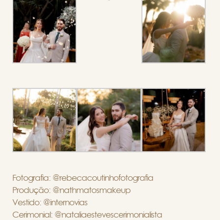
Fotografia: @rebecacoutinhofotografia
Produção: @nathmatosmakeup
Vestido: @internovias
Cerimonial: @nataliaestevescerimonialista