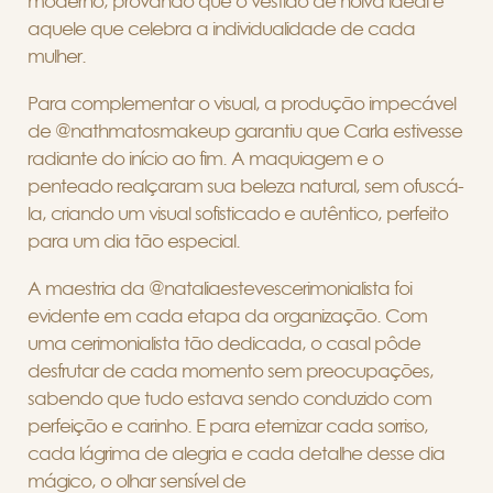
moderno, provando que o vestido de noiva ideal é
aquele que celebra a individualidade de cada
mulher.
Para complementar o visual, a produção impecável
de @nathmatosmakeup garantiu que Carla estivesse
radiante do início ao fim. A maquiagem e o
penteado realçaram sua beleza natural, sem ofuscá-
la, criando um visual sofisticado e autêntico, perfeito
para um dia tão especial.
A maestria da @nataliaestevescerimonialista foi
evidente em cada etapa da organização. Com
uma cerimonialista tão dedicada, o casal pôde
desfrutar de cada momento sem preocupações,
sabendo que tudo estava sendo conduzido com
perfeição e carinho. E para eternizar cada sorriso,
cada lágrima de alegria e cada detalhe desse dia
mágico, o olhar sensível de