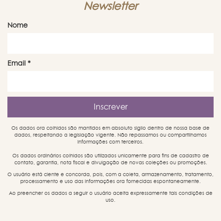
Newsletter
Nome
Email
*
Os dados ora colhidos são mantidos em absoluto sigilo dentro de nossa base de
dados, respeitando a legislação vigente. Não repassamos ou compartilhamos
informações com terceiros.
Os dados ordinários colhidos são utilizados unicamente para fins de cadastro de
contato, garantia, nota fiscal e divulgação de novas coleções ou promoções.
O usuário está ciente e concorda, pois, com a coleta, armazenamento, tratamento,
processamento e uso das informações ora fornecidas espontaneamente.
Ao preencher os dados a seguir o usuário aceita expressamente tais condições de
uso.