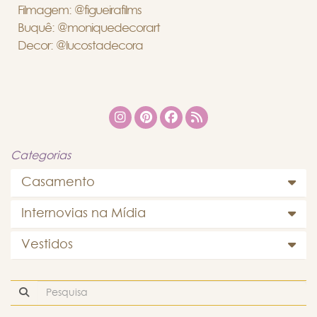
Filmagem: @figueirafilms
Buquê: @moniquedecorart
Decor: @lucostadecora
Categorias
Casamento
Internovias na Mídia
Vestidos