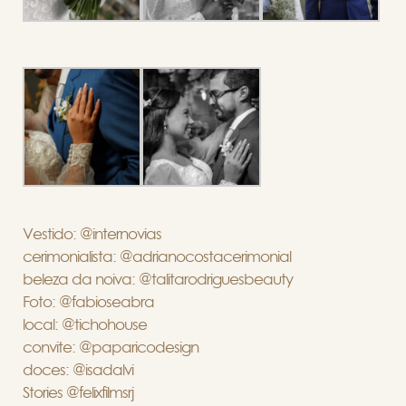
Vestido: @internovias
cerimonialista: @adrianocostacerimonial
beleza da noiva: @talitarodriguesbeauty
Foto: @fabioseabra
local: @tichohouse
convite: @paparicodesign
doces: @isadalvi
Stories @felixfilmsrj