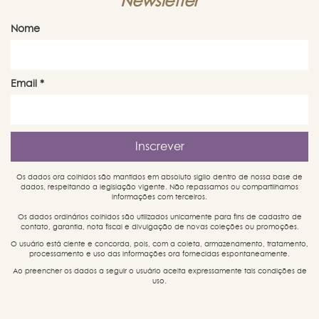
Newsletter
Nome
Email
*
Os dados ora colhidos são mantidos em absoluto sigilo dentro de nossa base de
dados, respeitando a legislação vigente. Não repassamos ou compartilhamos
informações com terceiros.
Os dados ordinários colhidos são utilizados unicamente para fins de cadastro de
contato, garantia, nota fiscal e divulgação de novas coleções ou promoções.
O usuário está ciente e concorda, pois, com a coleta, armazenamento, tratamento,
processamento e uso das informações ora fornecidas espontaneamente.
Ao preencher os dados a seguir o usuário aceita expressamente tais condições de
uso.