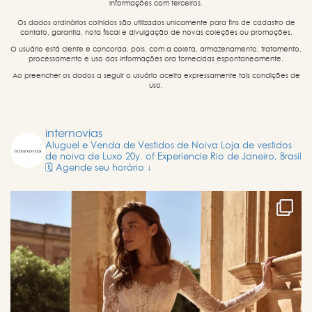
informações com terceiros.
Os dados ordinários colhidos são utilizados unicamente para fins de cadastro de
contato, garantia, nota fiscal e divulgação de novas coleções ou promoções.
O usuário está ciente e concorda, pois, com a coleta, armazenamento, tratamento,
processamento e uso das informações ora fornecidas espontaneamente.
Ao preencher os dados a seguir o usuário aceita expressamente tais condições de
uso.
internovias
Aluguel e Venda de Vestidos de Noiva
Loja de vestidos
de noiva de Luxo
20y. of Experiencie
Rio de Janeiro, Brasil
🗓️ Agende seu horário ↓