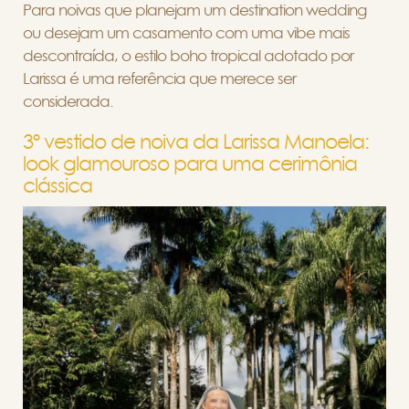
Para noivas que planejam um destination wedding
ou desejam um casamento com uma vibe mais
descontraída, o estilo boho tropical adotado por
Larissa é uma referência que merece ser
considerada.
3º vestido de noiva da Larissa Manoela:
look glamouroso para uma cerimônia
clássica