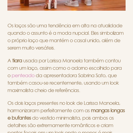
Os laços são uma tendência em alta na atualidade
quando o assunto é a moda nupcial. Eles simbolizam
o próprio laço que mantém o casal unido, além de
serem muito versáteis.
A
tiara
usada por Larissa Manoela também contou
com um laço, assim como o adorno escolhido para
o
penteado
da apresentadora Sabrina Sato, que
também casou-se recentemente, usando um look
maximalista cheio de referências.
Os dois laços presentes no look de Larissa Manoela,
harmonizaram perfeitamente com as
mangas longas
e bufantes
do vestido minimalista, pois ambos os
detalhes são extremamente românticos e criam
pontos focais em um look onde o menos é mais.