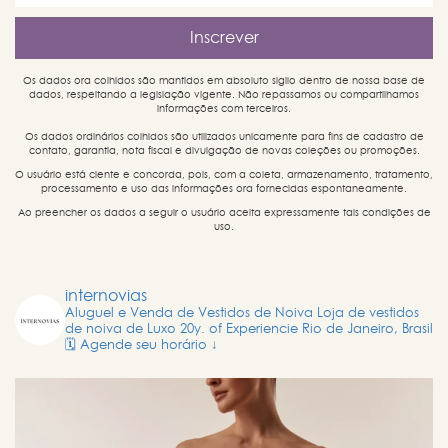
Os dados ora colhidos são mantidos em absoluto sigilo dentro de nossa base de
dados, respeitando a legislação vigente. Não repassamos ou compartilhamos
informações com terceiros.
Os dados ordinários colhidos são utilizados unicamente para fins de cadastro de
contato, garantia, nota fiscal e divulgação de novas coleções ou promoções.
O usuário está ciente e concorda, pois, com a coleta, armazenamento, tratamento,
processamento e uso das informações ora fornecidas espontaneamente.
Ao preencher os dados a seguir o usuário aceita expressamente tais condições de
uso.
internovias
Aluguel e Venda de Vestidos de Noiva
Loja de vestidos
de noiva de Luxo
20y. of Experiencie
Rio de Janeiro, Brasil
🗓️ Agende seu horário ↓