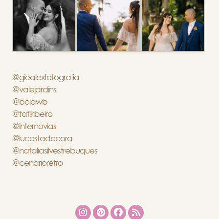
@giealexfotografia
@valejardins
@bolawb
@tatiiribeiro
@internovias
@lucostadecora
@nataliasilvestrebuques
@cenarioretro