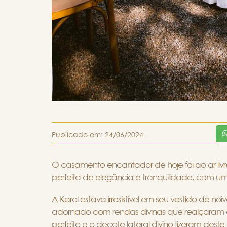
Publicado em:
24/06/2024
O casamento encantador de hoje foi ao ar li
perfeita de elegância e tranquilidade, com um
A Karol estava irresistível em seu vestido de no
adornado com rendas divinas que realçaram a
perfeito e o decote lateral divino fizeram de