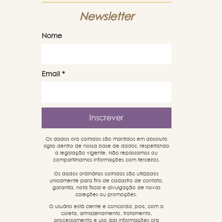
Newsletter
Nome
Email
*
Os dados ora colhidos são mantidos em absoluto
sigilo dentro de nossa base de dados, respeitando
a legislação vigente. Não repassamos ou
compartilhamos informações com terceiros.
Os dados ordinários colhidos são utilizados
unicamente para fins de cadastro de contato,
garantia, nota fiscal e divulgação de novas
coleções ou promoções.
O usuário está ciente e concorda, pois, com a
coleta, armazenamento, tratamento,
processamento e uso das informações ora