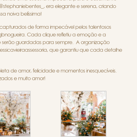
stephaniebentes_, era elegante e serena, criando
sa noiva belíssima!
apturados de forma impecável pelos talentosos
gbnogueira. Cada clique refletiu a emoção e a
ue serão guardadas para sempre. A organização
jessicavieiraassessoria, que garantiu que cada detalhe
leta de amor, felicidade e momentos inesquecíveis.
izados e muito amor!