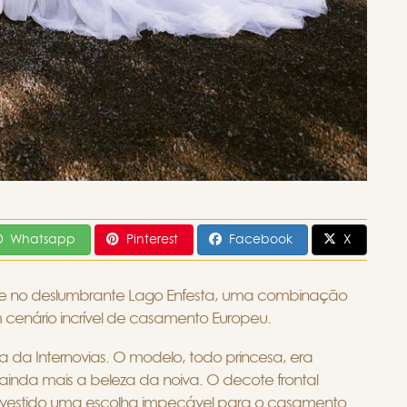
Whatsapp
Pinterest
Facebook
X
vre no deslumbrante Lago Enfesta, uma combinação
 cenário incrível de casamento Europeu.
iva da Internovias. O modelo, todo princesa, era
inda mais a beleza da noiva. O decote frontal
ste vestido uma escolha impecável para o casamento