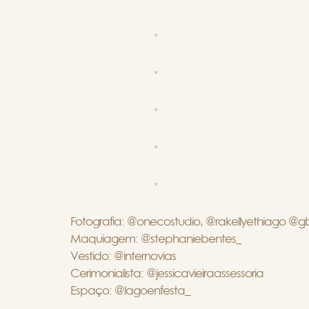
Fotografia: @onecostudio, @rakellyethiago @g
Maquiagem: @stephaniebentes_
Vestido: @internovias
Cerimonialista: @jessicavieiraassessoria
Espaço: @lagoenfesta_