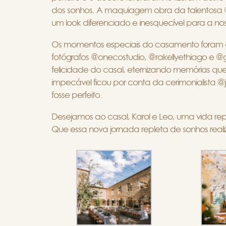
dos sonhos. A maquiagem obra da talentosa @
um look diferenciado e inesquecível para a nos
Os momentos especiais do casamento foram c
fotógrafos @onecostudio, @rakellyethiago e @
felicidade do casal, eternizando memórias q
impecável ficou por conta da cerimonialista @
fosse perfeito.
Desejamos ao casal, Karol e Leo, uma vida rep
Que essa nova jornada repleta de sonhos real