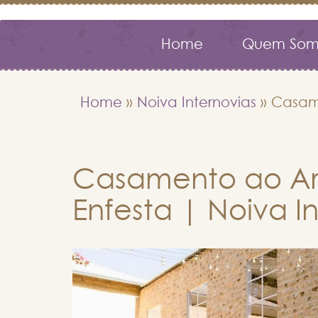
Home
Quem Som
Home
»
Noiva Internovias
»
Casame
Casamento ao Ar 
Enfesta | Noiva In