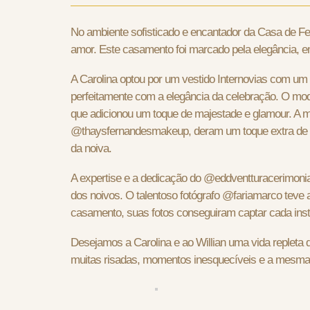
No ambiente sofisticado e encantador da Casa de Fes
amor. Este casamento foi marcado pela elegância, 
A Carolina optou por um vestido Internovias com um 
perfeitamente com a elegância da celebração. O mod
que adicionou um toque de majestade e glamour. A m
@thaysfernandesmakeup, deram um toque extra de ch
da noiva.
A expertise e a dedicação do @eddventturacerimoni
dos noivos. O talentoso fotógrafo @fariamarco tev
casamento, suas fotos conseguiram captar cada insta
Desejamos a Carolina e ao Willian uma vida repleta 
muitas risadas, momentos inesquecíveis e a mesma 