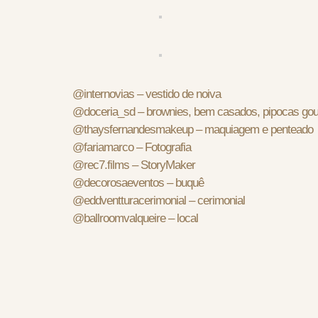
@internovias – vestido de noiva
@doceria_sd – brownies, bem casados, pipocas gour
@thaysfernandesmakeup – maquiagem e penteado
@fariamarco – Fotografia
@rec7.films – StoryMaker
@decorosaeventos – buquê
@eddventturacerimonial – cerimonial
@ballroomvalqueire – local