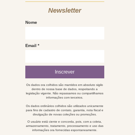
Newsletter
Nome
Email
*
Os dados ora colhidos são mantidos em absoluto sigilo
dentro de nossa base de dados, respeitando a
legislação vigente. Não repassamos ou compartilhamos
informações com terceiros.
Os dados ordinários colhidos são utilizados unicamente
para fins de cadastro de contato, garantia, nota fiscal e
divulgação de novas coleções ou promoções.
O usuário está ciente e concorda, pois, com a coleta,
armazenamento, tratamento, processamento e uso das
informações ora fornecidas espontaneamente.