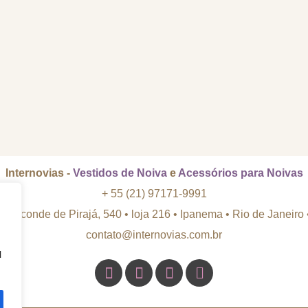
Internovias -
Vestidos de Noiva
e
Acessórios para Noivas
+ 55 (21) 97171-9991
 Visconde de Pirajá, 540 • loja 216 • Ipanema
•
Rio de Janeiro
contato@internovias.com.br
l