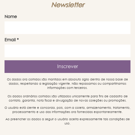
Newsletter
Nome
Email
*
Os dados ora colhidos são mantidos em absoluto sigilo dentro de nossa base de
dados, respeitando a legislação vigente. Não repassamos ou compartilhamos
informações com terceiros.
Os dados ordinários colhidos são utilizados unicamente para fins de cadastro de
contato, garantia, nota fiscal e divulgação de novas coleções ou promoções.
O usuário está ciente e concorda, pois, com a coleta, armazenamento, tratamento,
processamento e uso das informações ora fornecidas espontaneamente.
Ao preencher os dados a seguir o usuário aceita expressamente tais condições de
uso.