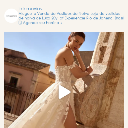
internovias
Aluguel e Venda de Vestidos de Noiva
Loja de vestidos
de noiva de Luxo
20y. of Experiencie
Rio de Janeiro, Brasil
🗓️ Agende seu horário ↓