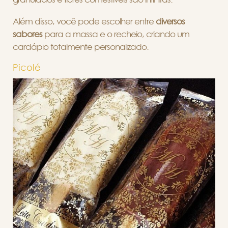
Além disso, você pode escolher entre
diversos
sabores
para a massa e o recheio, criando um
cardápio totalmente personalizado.
Picolé